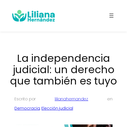
Saltar
al
contenido
La independencia
judicial: un derecho
que también es tuyo
Escrito por
lilianahernandez
en
Democracia
, 
Elección judicial