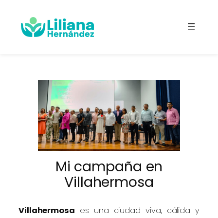
Saltar
al
contenido
Mi campaña en
Villahermosa
Villahermosa
es una ciudad viva, cálida y