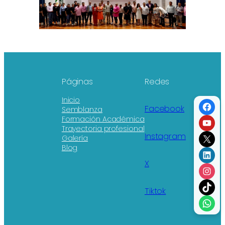
Páginas
Redes
Inicio
Fac
Facebook
Semblanza
You
Formación Académica
Trayectoria profesional
X
Instagram
Galería
Blog
Link
X
Ins
TikT
Tiktok
Wha