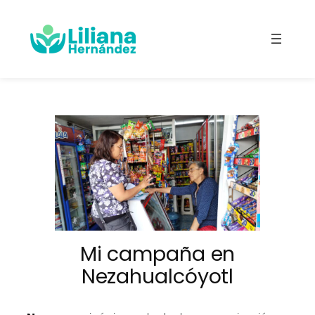
Saltar
al
contenido
Mi campaña en
Nezahualcóyotl