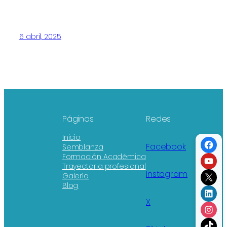
6 abril, 2025
Páginas
Redes
Inicio
Fac
Facebook
Semblanza
Formación Académica
You
Trayectoria profesional
X
Instagram
Galería
Blog
Link
X
Ins
TikT