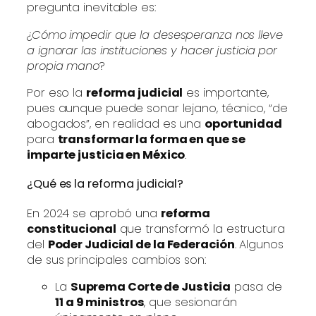
pregunta inevitable es:
¿
Cómo impedir que la desesperanza nos lleve
a ignorar las instituciones y hacer justicia por
propia mano
?
Por eso la
reforma judicial
es importante,
pues aunque puede sonar lejano, técnico, “de
abogados”, en realidad es una
oportunidad
para
transformar la forma en que se
imparte justicia en México
.
¿Qué es la reforma judicial?
En 2024 se aprobó una
reforma
constitucional
que transformó la estructura
del
Poder Judicial de la Federación
. Algunos
de sus principales cambios son:
La
Suprema Corte de Justicia
pasa de
11 a 9 ministros
, que sesionarán