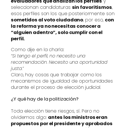
evaluadores que analizan los perfiles
y
seleccionan candidaturas
sin favoritismos
,
esos perfiles son los que posteriormente son
sometidos al voto ciudadano
, por eso,
con
la reforma ya no necesitas conocer a
“alguien adentro”, solo cumplir con el
perfil.
Como dije en la charla:
“Si tengo el perfil, no necesito una
recomendación. Necesito una oportunidad
justa.”
Claro, hay cosas que trabajar como los
mecanismos de igualdad de oportunidades
durante el proceso de elección judicial.
¿Y qué hay de la politización?
Toda elección tiene riesgos, sí. Pero no
olvidemos algo:
antes los ministros eran
propuestos por el presidente y aprobados