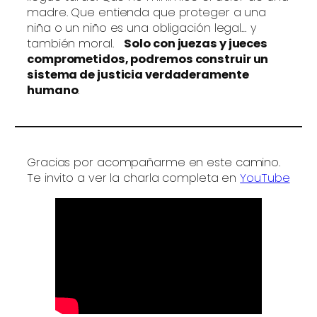
madre. Que entienda que proteger a una
niña o un niño es una obligación legal… y
también moral.
Solo con juezas y jueces
comprometidos, podremos construir un
sistema de justicia verdaderamente
humano
.
Gracias por acompañarme en este camino.
Te invito a ver la charla completa en
YouTube