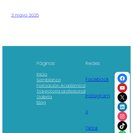
3 mayo, 2025
Páginas
Redes
Inicio
Fac
Facebook
Semblanza
You
Formación Académica
Trayectoria profesional
X
Instagram
Galería
Blog
Link
X
Ins
TikT
Tiktok