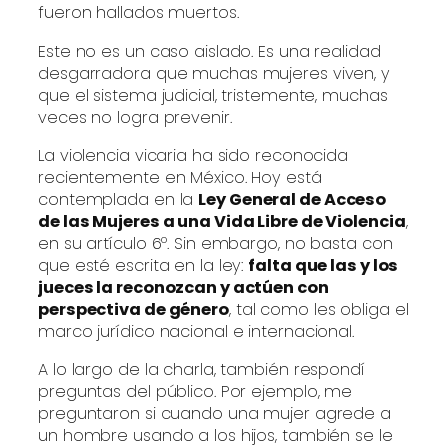
fueron hallados muertos.
Este no es un caso aislado. Es una realidad
desgarradora que muchas mujeres viven, y
que el sistema judicial, tristemente, muchas
veces no logra prevenir.
La violencia vicaria ha sido reconocida
recientemente en México. Hoy está
contemplada en la
Ley General de Acceso
de las Mujeres a una Vida Libre de Violencia
,
en su artículo 6º. Sin embargo, no basta con
que esté escrita en la ley:
falta que las y los
jueces la reconozcan y actúen con
perspectiva de género
, tal como les obliga el
marco jurídico nacional e internacional.
A lo largo de la charla, también respondí
preguntas del público. Por ejemplo, me
preguntaron si cuando una mujer agrede a
un hombre usando a los hijos, también se le